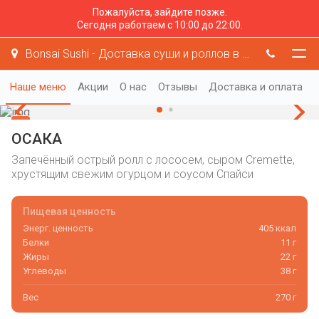
Пожалуйста, зайдите позже.
Сегодня работаем с 10:00 до 22:00.
Bonsai Sushi - Доставка суши и роллов в Раменском
Наше меню
Акции
О нас
Отзывы
Доставка и оплата
ОСАКА
Запечённый острый ролл с лососем, сыром Cremette,
хрустящим свежим огурцом и соусом Спайси
Пищевая ценность
Энерг. ценность
405 ккал
Белки
11 г
Жиры
22 г
Углеводы
38 г
Вес
270 г